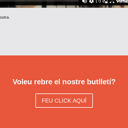
ostra.
Voleu rebre el nostre butlletí?
FEU CLICK AQUÍ