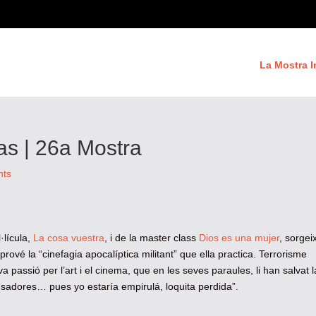
La Mostra I
as | 26a Mostra
nts
·lícula,
La cosa vuestra
, i de la master class
Dios es una mujer
, sorgei
 prové la “
cinefagia apocalíptica militant” que ella practica. Terrorisme
va passió per l’art i el cinema, que en les seves paraules, li han salvat l
busadores… pues yo estaría empirulá, loquita perdida”.