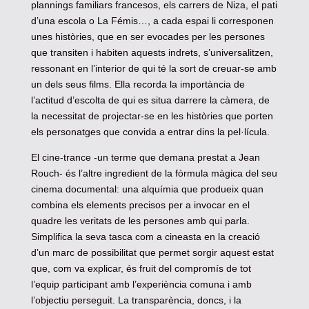
plannings familiars francesos, els carrers de Niza, el pati
d’una escola o La Fémis…, a cada espai li corresponen
unes històries, que en ser evocades per les persones
que transiten i habiten aquests indrets, s’universalitzen,
ressonant en l’interior de qui té la sort de creuar-se amb
un dels seus films. Ella recorda la importància de
l’actitud d’escolta de qui es situa darrere la càmera, de
la necessitat de projectar-se en les històries que porten
els personatges que convida a entrar dins la pel·lícula.
El cine-trance -un terme que demana prestat a Jean
Rouch- és l’altre ingredient de la fòrmula màgica del seu
cinema documental: una alquímia que produeix quan
combina els elements precisos per a invocar en el
quadre les veritats de les persones amb qui parla.
Simplifica la seva tasca com a cineasta en la creació
d’un marc de possibilitat que permet sorgir aquest estat
que, com va explicar, és fruit del compromís de tot
l’equip participant amb l’experiència comuna i amb
l’objectiu perseguit. La transparència, doncs, i la