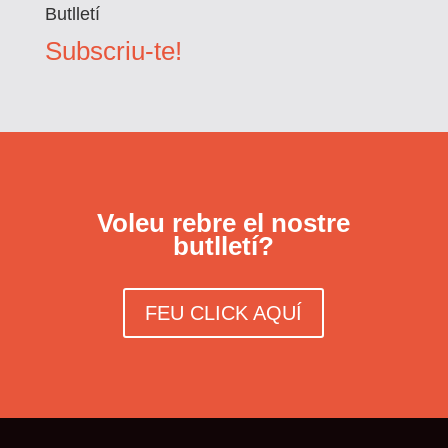
Butlletí
Subscriu-te!
Voleu rebre el nostre
butlletí?
FEU CLICK AQUÍ