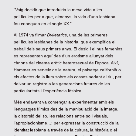
“Vaig decidir que introduiria la meva vida a les
pel·lícules per a que, almenys, la vida d’una lesbiana
fou coneguda en el segle XX.”
Al 1974 va filmar
Dyketatics
, una de les primeres
pel·lícules lesbianes de la història, que exemplifica el
treball dels seus primers anys. El desig i el nus femenins
es representen aquí des d’un erotisme allunyat dels
cànons del cinema eròtic heterosexual de l’època. Així,
Hammer es serveix de la natura, el paisatge californià o
els efectes de la llum sobre els cossos nedant al riu, per
deixar un registre a les generacions futures de les
particularitats i l’experiència lèsbica.
Més endavant va començar a experimentar amb els
llenguatges fílmics des de la manipulació de la imatge,
la distorsió del so, les relacions entre so i visuals,
l’apropiacionisme…; per expressar la construcció de la
identitat lesbiana a través de la cultura, la història o el