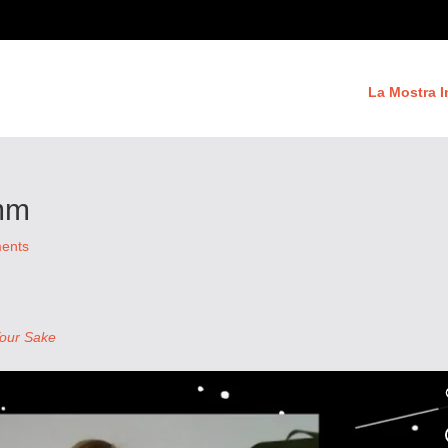
La Mostra I
emm
ents
Your Sake