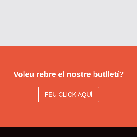
Voleu rebre el nostre butlletí?
FEU CLICK AQUÍ