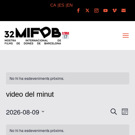
No hi ha esdeveniments pròxims.
video del minut
Navega
Nav
2026-08-09
Cerca
Mes
de
visual
Selecciona
vis
i
una
Esd
No hi ha esdeveniments pròxims.
cerca
data.