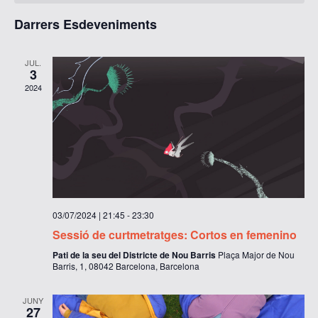
d'Esde
Darrers Esdeveniments
JUL.
3
2024
03/07/2024 | 21:45
-
23:30
Sessió de curtmetratges: Cortos en femenino
Pati de la seu del Districte de Nou Barris
Plaça Major de Nou
Barris, 1, 08042 Barcelona, Barcelona
JUNY
27