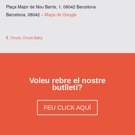
Plaça Major de Nou Barris, 1, 08042 Barcelona
Barcelona
,
08042
+ Mapa de Google
Chuck, Chuck Baby
Voleu rebre el nostre
butlletí?
FEU CLICK AQUÍ