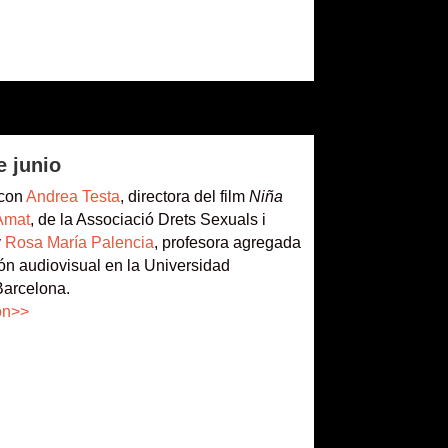
e junio
 con
Andrea Testa
, directora del film
Niña
Amat
, de la Associació Drets Sexuals i
y
Rosa María Palencia
, profesora agregada
n audiovisual en la Universidad
arcelona.
ón>>