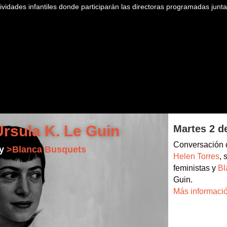
ividades infantiles donde participarán las directoras programadas juntam
Ursula K. Le Guin
Martes 2 d
Conversación
y
>Blanca Busquets
Helen Torres
, 
feministas y
Bl
Guin.
Más informaci