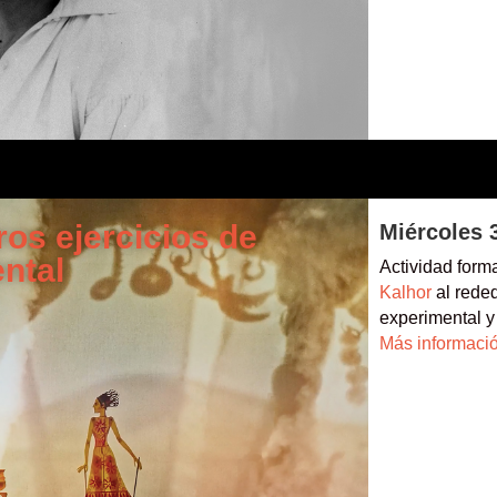
ros ejercicios de
Miércoles 3
ntal
Actividad forma
Kalhor
al reded
experimental y 
Más informaci