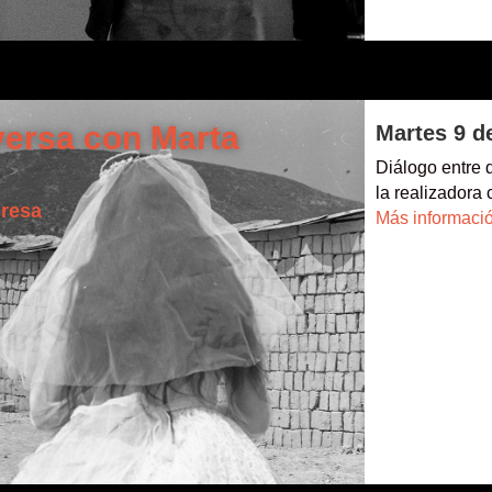
versa con Marta
Martes 9 d
Diálogo entre 
la realizadora
nresa
Más informaci