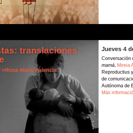
tas: translaciones
Jueves 4 d
ne
Conversación
mamá
,
Mireia 
y
>Rosa María Palencia
Reproductius 
de comunicació
Autónoma de B
Más informaci