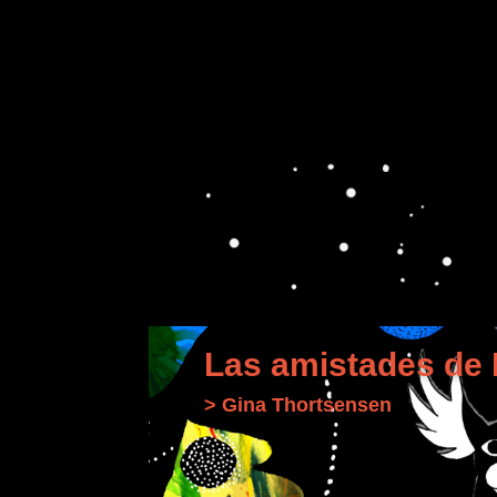
Las amistades de
> Gina Thortsensen