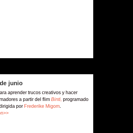
de junio
 para aprender trucos creativos y hacer
madores a partir del flim
Binti,
programado
dirigida por
Frederike Migom
.
ón>>