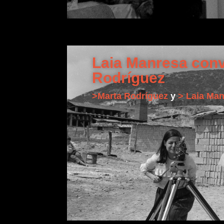
Laia Manresa con
Rodríguez
>Marta Rodríguez
y
> Laia Ma