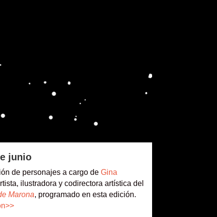
e junio
ción de personajes a cargo de
Gina
artista, ilustradora y codirectora artística del
 de Marona
, programado en esta edición.
ón>>