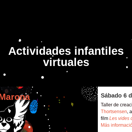
Actividades infantiles
virtuales
 Marona
Sábado 6 d
Taller de crea
Thortsensen
, 
film
Les vides
Más informaci