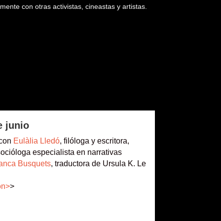
ente con otras activistas, cineastas y artistas.
e junio
 con
Eulàlia Lledó
, filóloga y escritora,
socióloga especialista en narrativas
anca Busquets
, traductora de Ursula K. Le
ón>
>