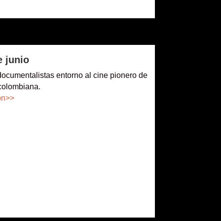
e junio
documentalistas entorno al cine pionero de
 colombiana.
ón>>