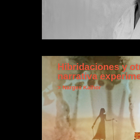
Hibridaciones y ot
narrativa experime
> Narges Kalhor