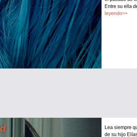
Entre su ella d
leyendo>>
od
Lea siempre qu
de su hijo Elía