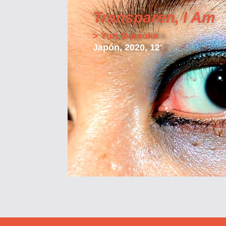
Transparen, I Am
> Yuri Muraoka
Japón, 2020, 12′