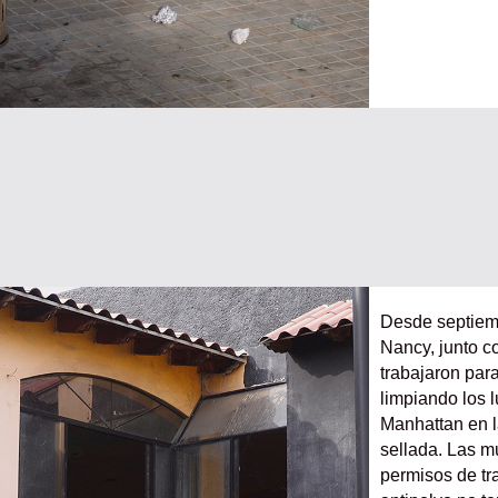
Desde septiemb
Nancy, junto c
trabajaron par
limpiando los 
Manhattan en 
sellada. Las m
permisos de tr