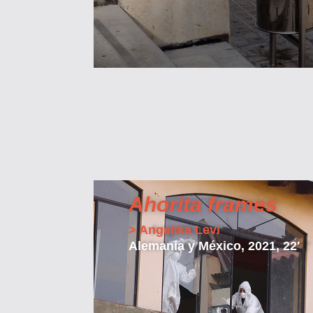
Ahorita frames
> Angelika Levi
Alemania y México, 2021, 22′