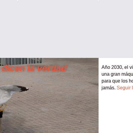
 dicen la verdad
Año 2030, el vi
una gran máqui
para que los h
jamás.
Seguir 