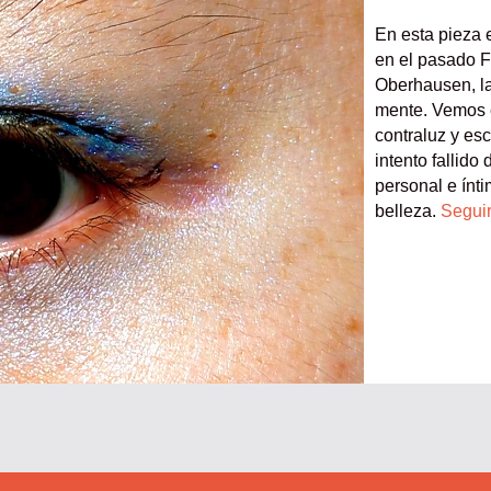
En esta pieza 
en el pasado F
Oberhausen, la
mente. Vemos e
contraluz y es
intento fallido
personal e ínti
belleza.
Segui