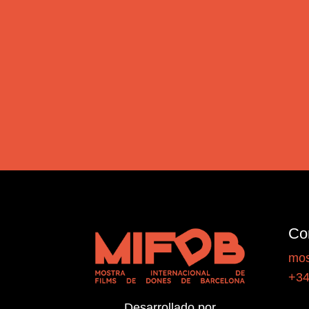
Co
mos
+34
Desarrollado por