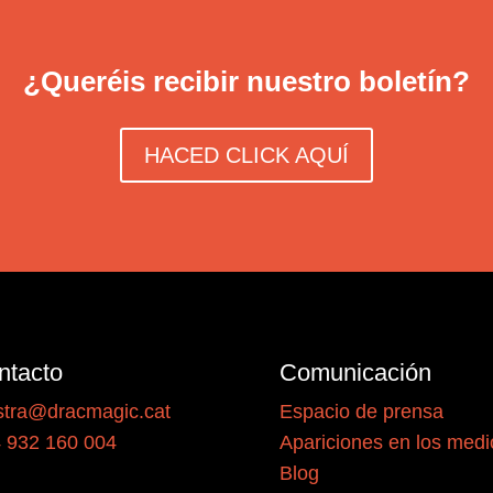
¿Queréis recibir nuestro boletín?
HACED CLICK AQUÍ
ntacto
Comunicación
tra@dracmagic.cat
Espacio de prensa
 932 160 004
Apariciones en los medi
Blog