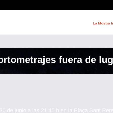
La Mostra I
ortometrajes fuera de lug
30 de junio a las 21.45 h en la Plaça Sant Per