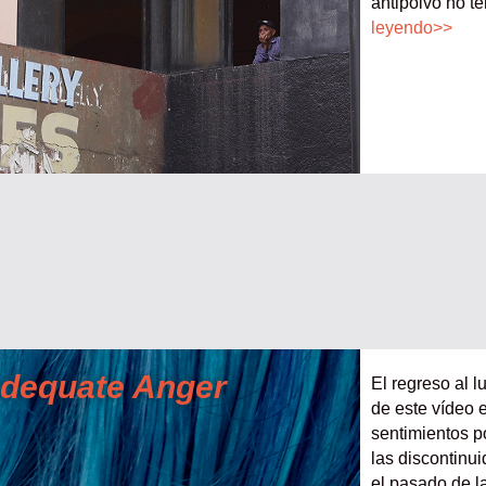
antipolvo no te
leyendo>>
Adequate Anger
El regreso al l
de este vídeo 
sentimientos po
las discontinui
el pasado de la