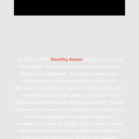
De 1927 a 1943,
Dorothy Arzner
dirigió una veintena
de películas. Durante todo este tiempo fue la única
directora en Hollywood. Su excelente tarea como
montadora de cine mudo le abrió el camino a la
dirección. Fue la primera mujer en dirigir un film sonoro
–inventó el micrófono de girafa– y formó parte del
Sindicato de Directores de los Estados Unidos. Tras las
cámaras, aportó una mirada agridulce a la comedia y al
drama, cuestionando el imaginario romántico
establecido. A pesar del Código Hays, mostró la parte
más oscura del matrimonio y exploró la sororidad, el
concepto del compromiso, el rol de las mujeres