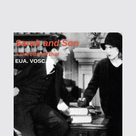
Sarah and Son
> Dorothy Arzner
EUA. VOSC. 86′