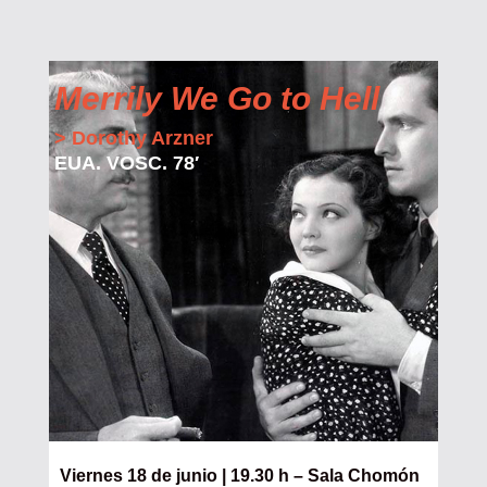
Merrily We Go to Hell
> Dorothy Arzner
EUA. VOSC. 78′
Viernes 18 de junio | 19.30 h – Sala Chomón