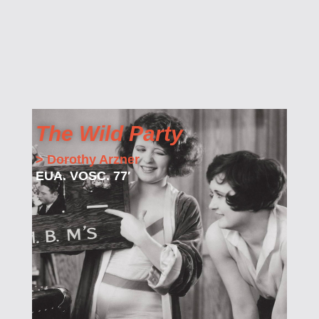
The Wild Party
> Dorothy Arzner
EUA. VOSC. 77′