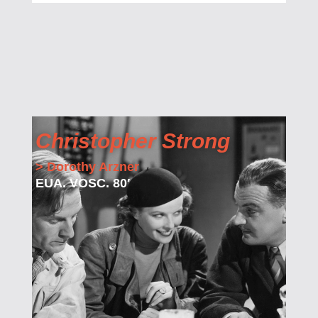
Christopher Strong
> Dorothy Arzner
EUA. VOSC. 80′