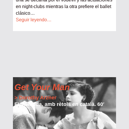
en night-clubs mientras la otra prefiere el ballet
clásico…
Seguir leyendo…
Get Your Man
> Dorothy Arzner
EUA. Muda, amb rètols en català. 60′