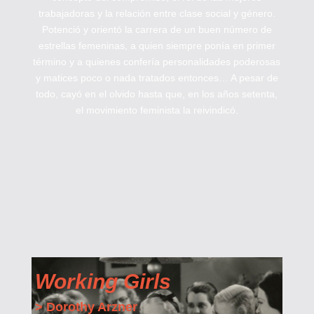
trabajadoras y la relación entre clase social y género.
Potenció y orientó la carrera de un buen número de
estrellas femeninas, a quien siempre ponía en primer
término y a quienes confería personalidades poderosas
y matices poco o nada tratados entonces… A pesar de
todo, cayó en el olvido hasta que, en los años setenta,
el movimiento feminista la reivindicó.
Working Girls
> Dorothy Arzner