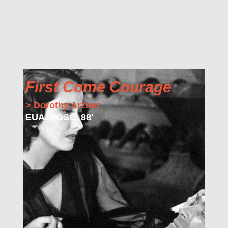
First Come Courage
> Dorothy Arzner
EUA. VOSC. 88′