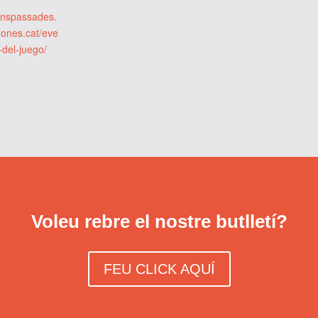
ionspassades.
dones.cat/eve
-del-juego/
Voleu rebre el nostre butlletí?
FEU CLICK AQUÍ