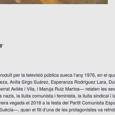
8’
duït per la televisió pública sueca l’any 1976, en el qua
, Anita Sirgo Suárez, Esperanza Rodríguez Lara, Dulci
rat Avilés i Vila, i Maruja Ruiz Martos— relaten les seve
 nazis, la lluita comunista i feminista, la lluita sindical i
rimera vegada el 2018 a la festa del Partit Comunista E
uècia—, quan el fill d’una de les protagonistes va retrob