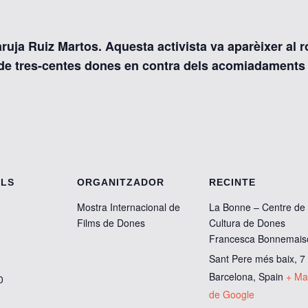
uja Ruiz Martos. Aquesta activista va aparèixer al 
de tres-centes dones en contra dels acomiadaments d
ELS
ORGANITZADOR
RECINTE
Mostra Internacional de
La Bonne – Centre de
Films de Dones
Cultura de Dones
Francesca Bonnemais
Sant Pere més baix, 7
Barcelona
,
Spain
+ Ma
0
de Google