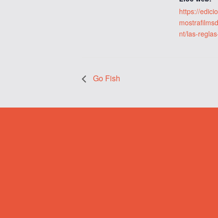
https://edic
mostrafilms
nt/las-reglas
Go Fish