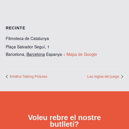
RECINTE
Filmoteca de Catalunya
Plaça Salvador Seguí, 1
Barcelona
,
Barcelona
Espanya
+ Mapa de Google
Kristina Talking Pictures
Las reglas del juego
Voleu rebre el nostre
butlletí?