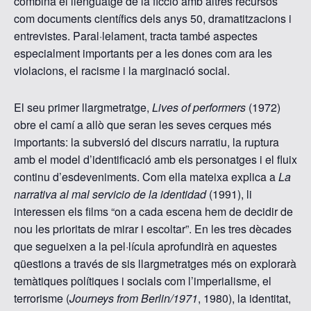
combina el llenguatge de la ficció amb altres recursos
com documents científics dels anys 50, dramatitzacions i
entrevistes. Paral·lelament, tracta també aspectes
especialment importants per a les dones com ara les
violacions, el racisme i la marginació social.
El seu primer llargmetratge,
Lives of performers
(1972)
obre el camí a allò que seran les seves cerques més
importants: la subversió del discurs narratiu, la ruptura
amb el model d’identificació amb els personatges i el fluix
continu d’esdeveniments. Com ella mateixa explica a
La
narrativa al mal servicio de la identidad
(1991), li
interessen els films “on a cada escena hem de decidir de
nou les prioritats de mirar i escoltar”. En les tres dècades
que segueixen a la pel·lícula aprofundirà en aquestes
qüestions a través de sis llargmetratges més on explorarà
temàtiques polítiques i socials com l’imperialisme, el
terrorisme (
Journeys from Berlin/1971
, 1980), la identitat,