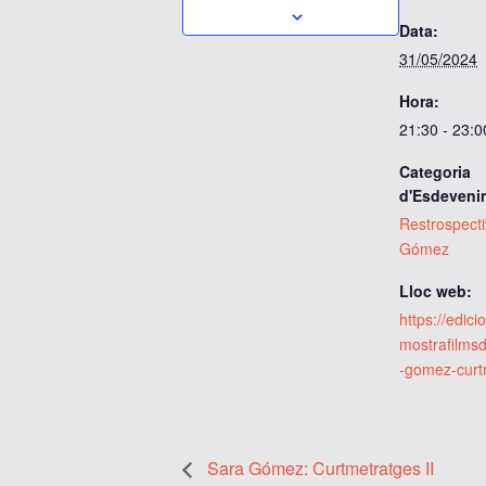
Data:
31/05/2024
Hora:
21:30 - 23:0
Categoria
d'Esdeveni
Restrospect
Gómez
Lloc web:
https://edic
mostrafilms
-gomez-curtm
Sara Gómez: Curtmetratges II