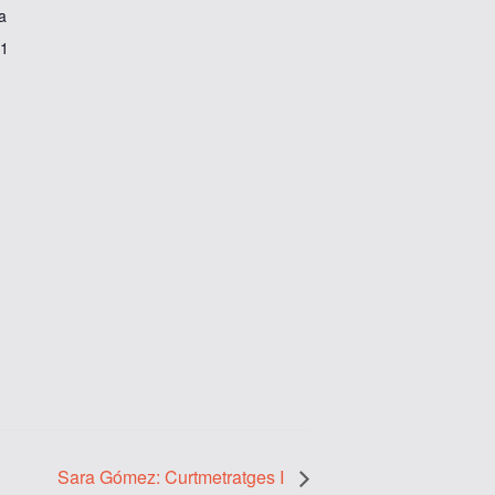
a
 1
Sara Gómez: Curtmetratges I