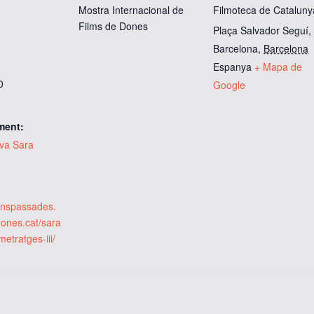
Mostra Internacional de
Filmoteca de Cataluny
Films de Dones
Plaça Salvador Seguí,
Barcelona
,
Barcelona
Espanya
+ Mapa de
0
Google
ment:
iva Sara
ionspassades.
dones.cat/sara
etratges-iii/