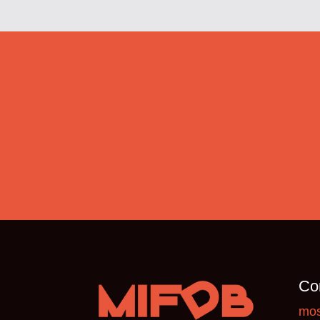
Co
mos