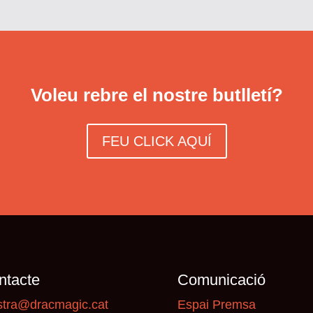
Voleu rebre el nostre butlletí?
FEU CLICK AQUÍ
ntacte
Comunicació
tra@dracmagic.cat
Espai Premsa