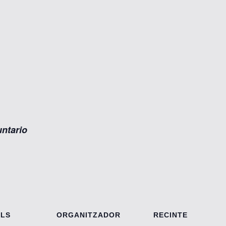
untario
ELS
ORGANITZADOR
RECINTE