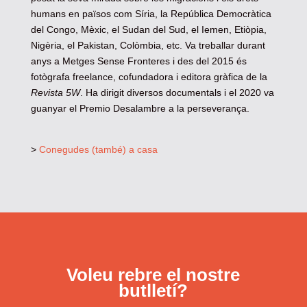
humans en països com Síria, la República Democràtica
del Congo, Mèxic, el Sudan del Sud, el Iemen, Etiòpia,
Nigèria, el Pakistan, Colòmbia, etc. Va treballar durant
anys a Metges Sense Fronteres i des del 2015 és
fotògrafa freelance, cofundadora i editora gràfica de la
Revista 5W
. Ha dirigit diversos documentals i el 2020 va
guanyar el Premio Desalambre a la perseverança.
>
Conegudes (també) a casa
Voleu rebre el nostre
butlletí?