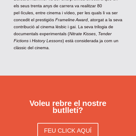
els seus trenta anys de carrera va realitzar 80
pel·lícules, entre cinema i vídeo, per les quals li va ser
concedit el prestigiós
Frameline Award
, atorgat a la seva
contribució al cinema lèsbic i gai. La seva trilogia de
documentals experimentals (
Nitrate Kisses
,
Tender
Fictions
i
History Lessons
) està considerada ja com un
clàssic del cinema.
Voleu rebre el nostre
butlletí?
FEU CLICK AQUÍ