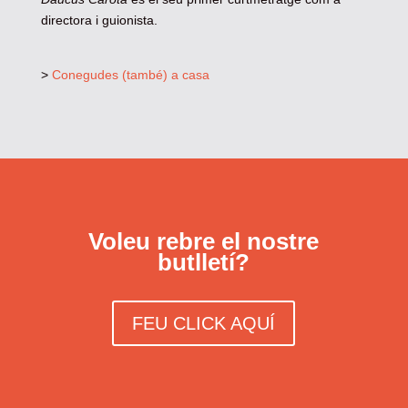
directora i guionista.
>
Conegudes (també) a casa
Voleu rebre el nostre
butlletí?
FEU CLICK AQUÍ