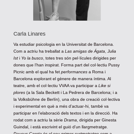
Carla Linares
Va estudiar psicologia en la Universitat de Barcelona.
Com a actriu ha treballat a
Las amigas de Ágata
,
Julia
Ist
i
Yo la busco
, totes tres són pel·lícules dirigides per
dones que l’han inspirat. Forma part del col·lectiu Pussy
Picnic amb el qual ha fet
performances
a Roma i
Barcelona explorant el gènere de manera íntima. Al
teatre, amb el col·lectiu VVAA va participar a
Like si
plores
(a la Sala Beckett i La Pedrera de Barcelona; i a
la Volksbühne de Berlín), una obra de creació col·lectiva
i experimental en què a més d’actuar-hi, també va
participar en l’elaboració dels textos i en la direcció. Ha
rodat com a actriu la sèrie
Drama
, dirigida per Ginesta
Guindal, i està escrivint el guió d’un llargmetratge.
Daucus Carota
és el seu primer curtmetratge com a