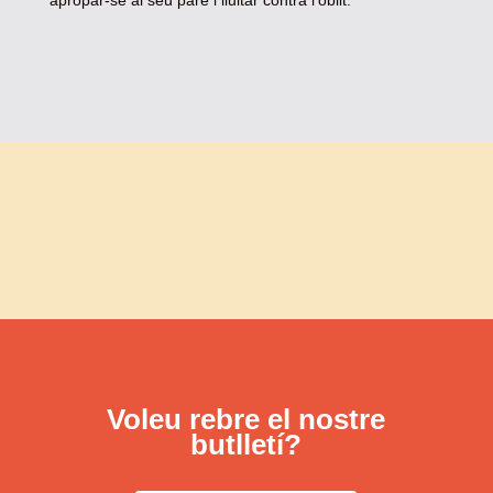
apropar-se al seu pare i lluitar contra l’oblit.
Voleu rebre el nostre
butlletí?