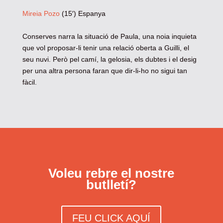
Mireia Pozo
(15′) Espanya
Conserves narra la situació de Paula, una noia inquieta
que vol proposar-li tenir una relació oberta a Guilli, el
seu nuvi. Però pel camí, la gelosia, els dubtes i el desig
per una altra persona faran que dir-li-ho no sigui tan
fàcil.
Voleu rebre el nostre
butlletí?
FEU CLICK AQUÍ