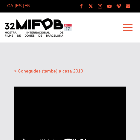
> Conegudes (també) a casa 2019