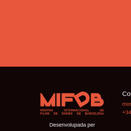
Co
mos
+34
Desenvolupada per