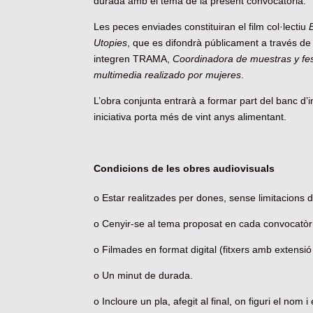
durada amb el tema de la present convocatòria.
Les peces enviades constituiran el film col·lectiu
Utopies
, que es difondrà públicament a través de 
integren TRAMA,
Coordinadora de muestras y fest
multimedia realizado por mujeres
.
L’obra conjunta entrarà a formar part del banc d’
iniciativa porta més de vint anys alimentant.
Condicions de les obres audiovisuals
o Estar realitzades per dones, sense limitacions d’
o Cenyir-se al tema proposat en cada convocatòr
o Filmades en format digital (fitxers amb extensi
o Un minut de durada.
o Incloure un pla, afegit al final, on figuri el nom 