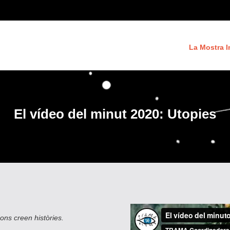
La Mostra I
El vídeo del minut 2020: Utopies
ons creen històries.