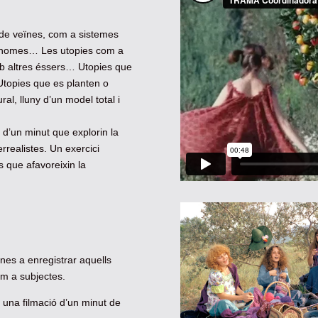
 de veïnes, com a sistemes
utònomes… Les utopies com a
b altres éssers… Utopies que
Utopies que es planten o
al, lluny d’un model total i
d’un minut que explorin la
rrealistes. Un exercici
s que afavoreixin la
ones a enregistrar aquells
om a subjectes.
r una filmació d’un minut de