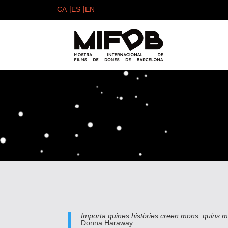
Importa quines històries creen mons, quins m
Donna Haraway