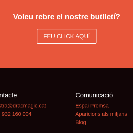
Voleu rebre el nostre butlletí?
FEU CLICK AQUÍ
ntacte
Comunicació
tra@dracmagic.cat
Espai Premsa
 932 160 004
Aparicions als mitjans
Blog