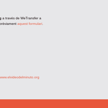
g
a través de WeTransfer a
 prèviament
aquest formulari
.
www.elvideodelminuto.org