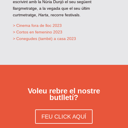
escrivint amb la Núria Dunjó el seu següent
llargmetratge, a la vegada que el seu últim
curtmetratge,
Harta
, recorre festivals.
> Cinema fora de lloc 2023
> Cortos en femenino 2023
> Conegudes (també) a casa 2023
Voleu rebre el nostre
butlletí?
FEU CLICK AQUÍ