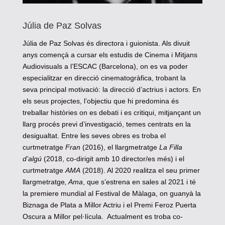
Júlia de Paz Solvas
Júlia de Paz Solvas és directora i guionista. Als divuit
anys començà a cursar els estudis de Cinema i Mitjans
Audiovisuals a l’ESCAC (Barcelona), on es va poder
especialitzar en direcció cinematogràfica, trobant la
seva principal motivació: la direcció d’actrius i actors. En
els seus projectes, l’objectiu que hi predomina és
treballar històries on es debati i es critiqui, mitjançant un
llarg procés previ d’investigació, temes centrats en la
desigualtat. Entre les seves obres es troba el
curtmetratge
Fran
(2016), el llargmetratge
La Filla
d’algú
(2018, co-dirigit amb 10 director/es més) i el
curtmetratge
AMA
(2018). Al 2020 realitza el seu primer
llargmetratge
, Ama
, que s’estrena en sales al 2021 i té
la premiere mundial al Festival de Màlaga, on guanyà la
Biznaga de Plata a Millor Actriu i el Premi Feroz Puerta
Oscura a Millor pel·lícula. Actualment es troba co-