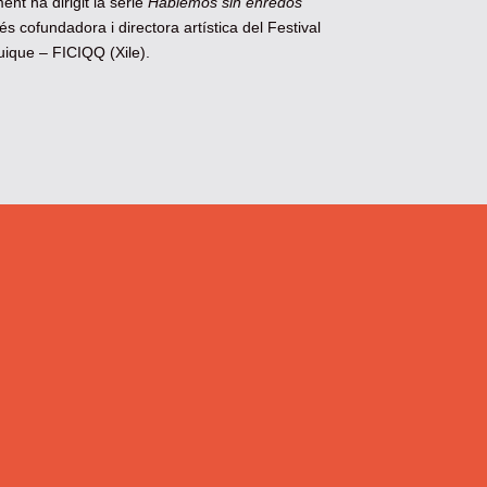
t ha dirigit la sèrie
Hablemos sin enredos
s cofundadora i directora artística del Festival
uique – FICIQQ (Xile).