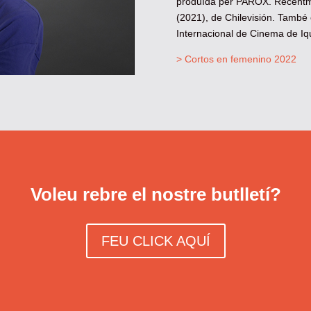
produïda per PAROX. Recentmen
(2021), de Chilevisión. També é
Internacional de Cinema de Iq
> Cortos en femenino 2022
Voleu rebre el nostre butlletí?
FEU CLICK AQUÍ