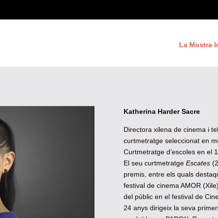
La Mostra I
Katherina Harder Sacre
Directora xilena de cinema i t
curtmetratge seleccionat en múlt
Curtmetratge d’escoles en el 1
El seu curtmetratge
Escates
(2
premis, entre els quals destaqu
festival de cinema AMOR (Xile) 
del públic en el festival de C
24 anys dirigeix la seva primer