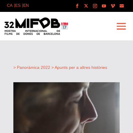
> Panoràmica 2022 > Apunts per a altres històries