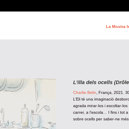
La Mostra I
L’illa dels ocells
(Drôle
Charlie Belin
, França, 2021. 3
L’Eli té una imaginació desborda
agrada mirar-los i escoltar-los
carrer, a l’escola… I fins i tot 
sobre ocells per saber-ne més