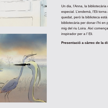
Un dia, l’Anna, la bibliotecària 
especial. L’endemà, l’Eli torna 
quedat, però la biblioteca està
bibliotecària per donar-l’hi en 
mig del riu Loira. Així començ
inspirador per a l’ Eli.
Presentació a càrrec de la di