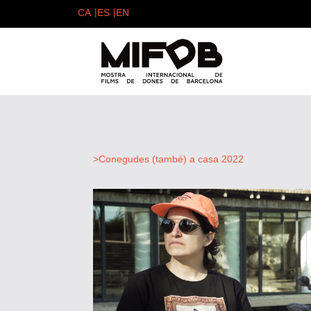
>Conegudes (també) a casa 2022