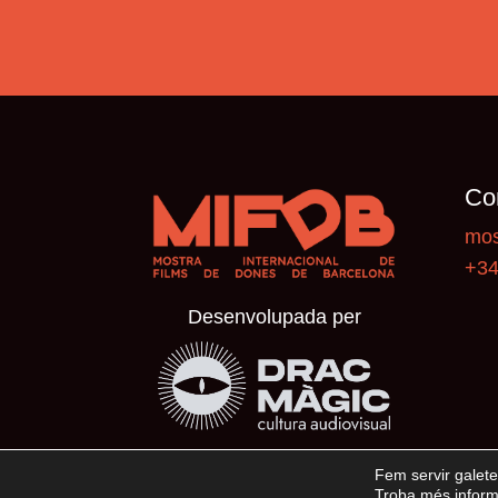
Co
mos
+34
Desenvolupada per
Fem servir galete
Troba més informa