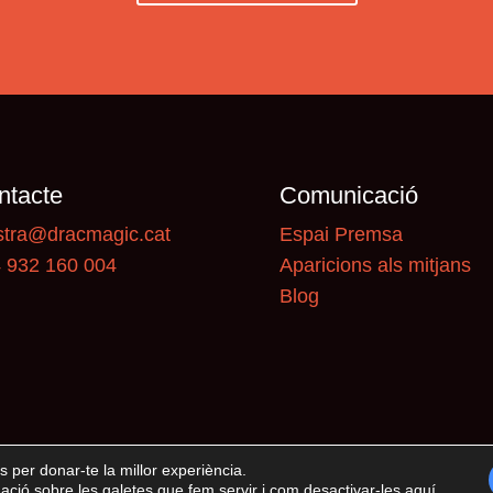
ntacte
Comunicació
tra@dracmagic.cat
Espai Premsa
 932 160 004
Aparicions als mitjans
Blog
s per donar-te la millor experiència.
ció sobre les galetes que fem servir i com desactivar-les
aquí
.