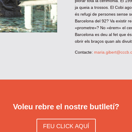
plorar tota la cerimònia. El 19
ja queia a trossos. El Cobi ago
és refugi de persones sense s
Barcelona del 92? Va existir r
«prometre»? No «érem» el ce
Barcelona es deu al fet que és
obrir els braços quan als divui
Contacte:
maria.gibert@cccb.
Voleu rebre el nostre butlletí?
FEU CLICK AQUÍ