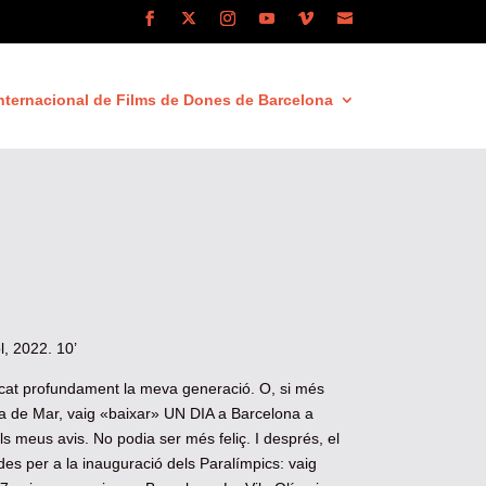
nternacional de Films de Dones de Barcelona
, 2022. 10’
cat profundament la meva generació. O, si més
da de Mar, vaig «baixar» UN DIA a Barcelona a
s meus avis. No podia ser més feliç. I després, el
s per a la inauguració dels Paralímpics: vaig