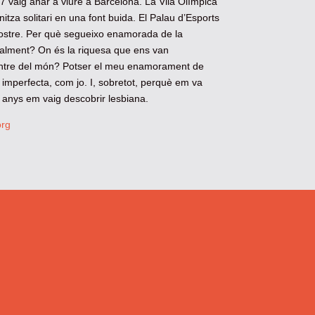
97 vaig anar a viure a Barcelona. La Vila Olímpica
nitza solitari en una font buida. El Palau d’Esports
ostre. Per què segueixo enamorada de la
ealment? On és la riquesa que ens van
ntre del món? Potser el meu enamorament de
 imperfecta, com jo. I, sobretot, perquè em va
t anys em vaig descobrir lesbiana.
org