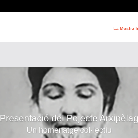
La Mostra I
Presentació del Pojecte Arxipèla
Un homenatge col·lectiu