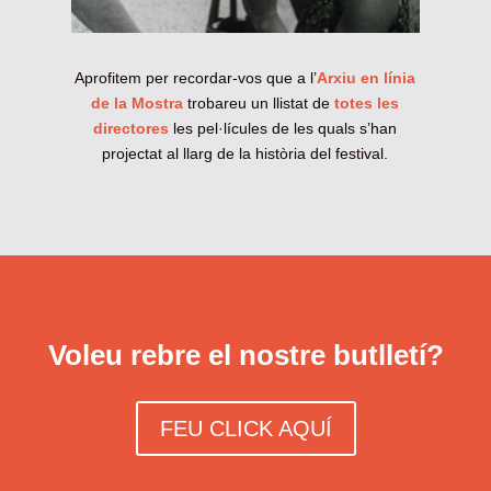
Aprofitem per recordar-vos que a l’
Arxiu en línia
de la Mostra
trobareu un llistat de
totes les
directores
les pel·lícules de les quals s’han
projectat al llarg de la història del festival.
Voleu rebre el nostre butlletí?
FEU CLICK AQUÍ