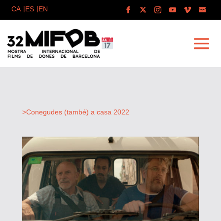
>Conegudes (també) a casa 2022