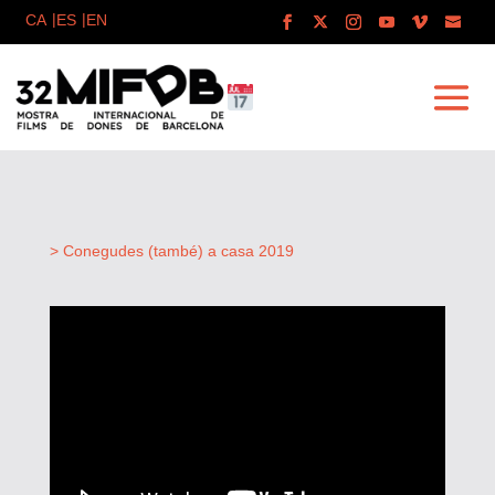
> Conegudes (també) a casa 2019