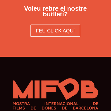
Voleu rebre el nostre
butlletí?
FEU CLICK AQUÍ