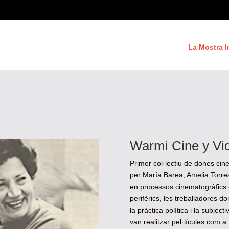
La Mostra I
Warmi Cine y Vi
Primer col·lectiu de dones cine
per María Barea, Amelia Torres
en processos cinematogràfics c
perifèrics, les treballadores 
la pràctica política i la subjec
van realitzar pel·lícules com 