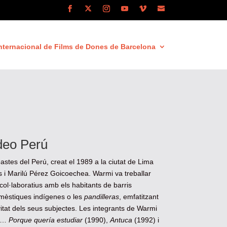
nternacional de Films de Dones de Barcelona
deo Perú
astes del Perú, creat el 1989 a la ciutat de Lima
 i Marilú Pérez Goicoechea. Warmi va treballar
ol·laboratius amb els habitants de barris
domèstiques indígenes o les
pandilleras
, emfatitzant
tivitat dels seus subjectes. Les integrants de Warmi
a …
Porque quería estudiar
(1990),
Antuca
(1992) i