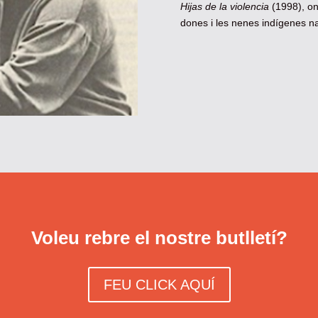
Hijas de la violencia
(1998), on 
dones i les nenes indígenes n
Voleu rebre el nostre butlletí?
FEU CLICK AQUÍ