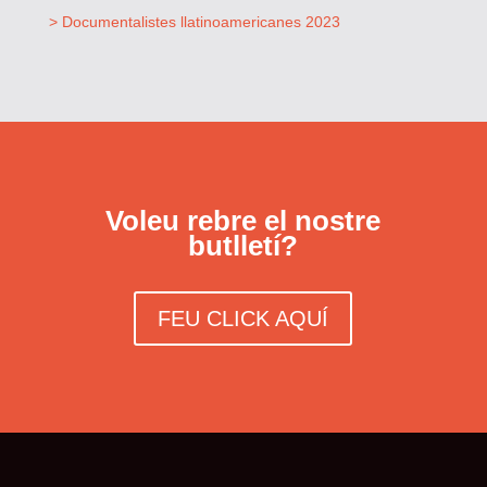
> Documentalistes llatinoamericanes 2023
Voleu rebre el nostre
butlletí?
FEU CLICK AQUÍ