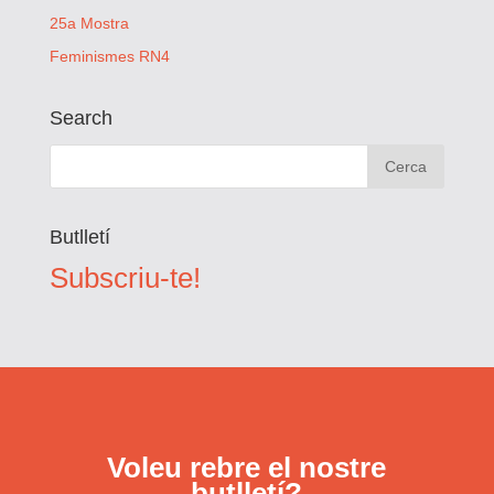
25a Mostra
Feminismes RN4
Search
Butlletí
Subscriu-te!
Voleu rebre el nostre
butlletí?