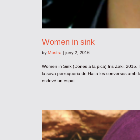
Women in sink
by
Mostra
|
juny 2, 2016
Women in Sink (Dones a la pica) Iris Zaki, 2015. I
la seva perruqueria de Haifa les converses amb l
esdevé un espai...