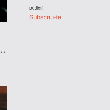
Butlletí
Subscriu-te!
ma a