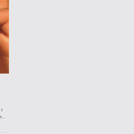
 i
...