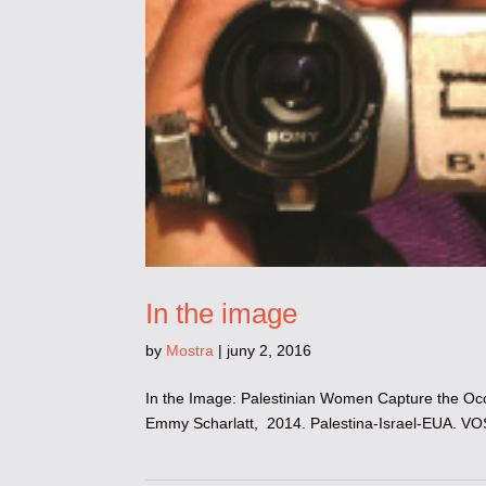
In the image
by
Mostra
|
juny 2, 2016
In the Image: Palestinian Women Capture the Occu
Emmy Scharlatt, 2014. Palestina-Israel-EUA. VOSC.