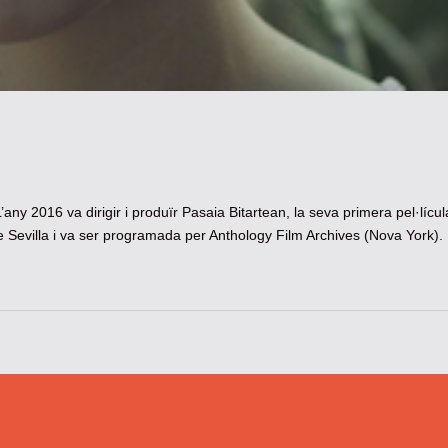
. L’any 2016 va dirigir i produïr Pasaia Bitartean, la seva primera pel·lícul
e Sevilla i va ser programada per Anthology Film Archives (Nova York).