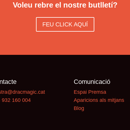
Voleu rebre el nostre butlletí?
FEU CLICK AQUÍ
ntacte
Comunicació
tra@dracmagic.cat
Espai Premsa
 932 160 004
Aparicions als mitjans
Blog