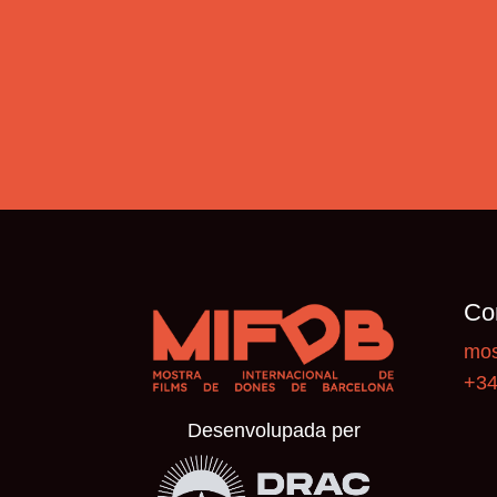
Co
mos
+34
Desenvolupada per