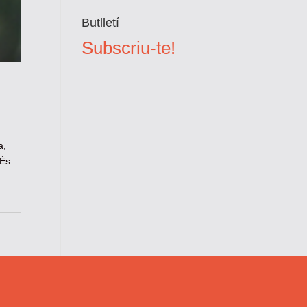
Butlletí
Subscriu-te!
a,
 És