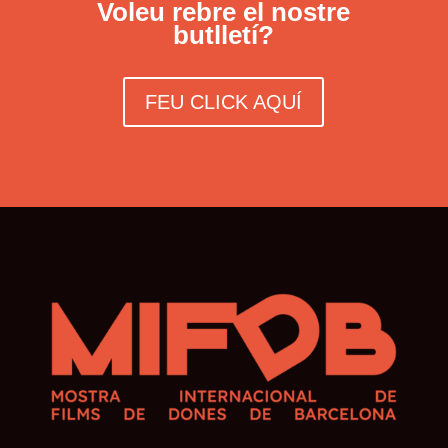
Voleu rebre el nostre
butlletí?
FEU CLICK AQUÍ