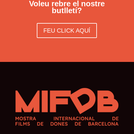
Voleu rebre el nostre
butlletí?
FEU CLICK AQUÍ