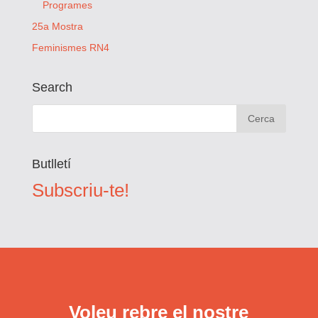
Programes
25a Mostra
Feminismes RN4
Search
Butlletí
Subscriu-te!
Voleu rebre el nostre