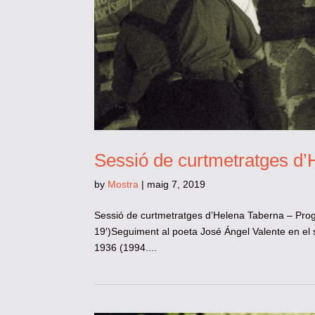
Sessió de curtmetratges d
by
Mostra
|
maig 7, 2019
Sessió de curtmetratges d’Helena Taberna – Pro
19′)Seguiment al poeta José Ángel Valente en el 
1936 (1994....