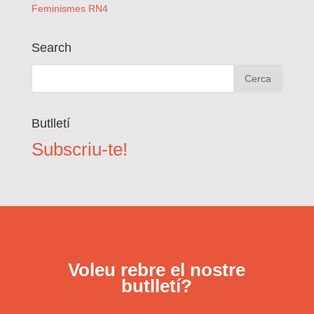
Feminismes RN4
Search
Butlletí
Subscriu-te!
Voleu rebre el nostre
butlletí?