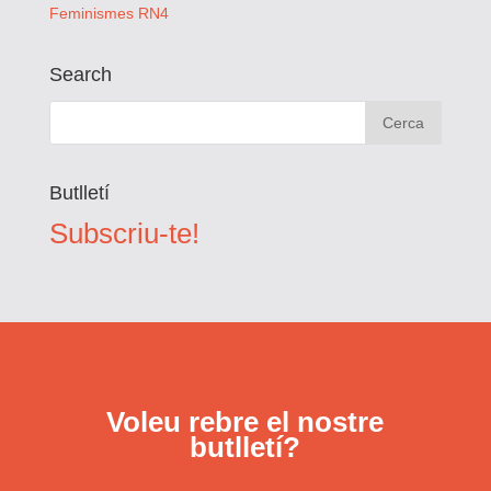
Feminismes RN4
Search
Butlletí
Subscriu-te!
Voleu rebre el nostre
butlletí?