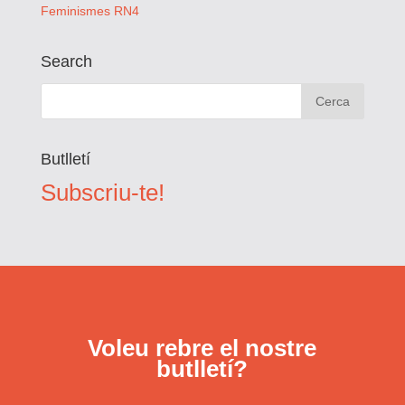
Feminismes RN4
Search
Butlletí
Subscriu-te!
Voleu rebre el nostre
butlletí?