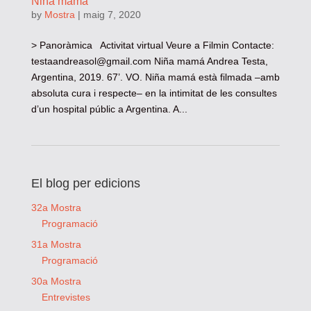
Niña mamá
by
Mostra
|
maig 7, 2020
> Panoràmica Activitat virtual Veure a Filmin Contacte:
testaandreasol@gmail.com
Niña mamá Andrea Testa,
Argentina, 2019. 67’. VO. Niña mamá està filmada –amb
absoluta cura i respecte– en la intimitat de les consultes
d’un hospital públic a Argentina. A...
El blog per edicions
32a Mostra
Programació
31a Mostra
Programació
30a Mostra
Entrevistes