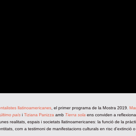
talistes llatinoamericanes
, el primer programa de la Mostra 2019.
Ma
 último país
i
Tiziana Panizza
amb
Tierra sola
ens conviden a reflexiona
es realitats, espais i societats llatinoamericanes: la funció de la pràct
ntitats, com a testimoni de manifestacions culturals en risc d’extinció 