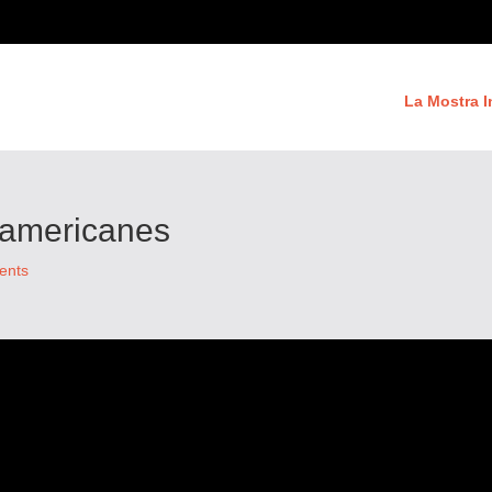
La Mostra I
oamericanes
ents