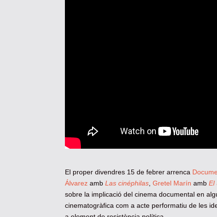
El proper divendres 15 de febrer arrenca
Documen
Álvarez
amb
Las cinéphilas
,
Gretel Marín
amb
El
sobre la implicació del cinema documental en algun
cinematogràfica com a acte performatiu de les ide
a element de resistència política.