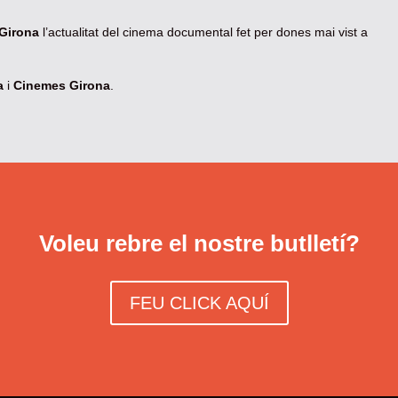
Girona
l’actualitat del cinema documental fet per dones mai vist a
a
i
Cinemes Girona
.
Voleu rebre el nostre butlletí?
FEU CLICK AQUÍ