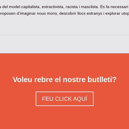
a del model capitalista, extractivista, racista i masclista. Es fa necessari
proposen d’imaginar nous mons, descobrir llocs estranys i explorar uto
Voleu rebre el nostre butlletí?
FEU CLICK AQUÍ