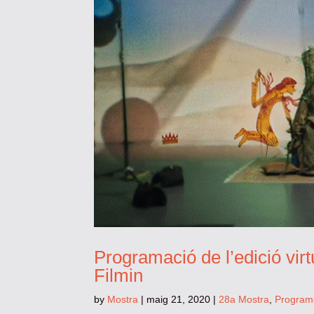
Programació de l’edició virt
Filmin
by
Mostra
|
maig 21, 2020
|
28a Mostra
,
Program