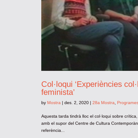
Col·loqui ‘Experiències col·
feminista’
by
Mostra
|
des. 2, 2020
|
28a Mostra
,
Programe
Aquesta tarda tindrà lloc el col·loqui sobre crítica
amb el supor del Centre de Cultura Contemporània
referència...