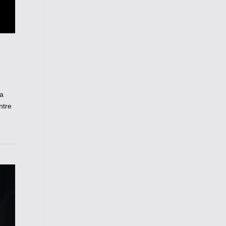
na
ntre