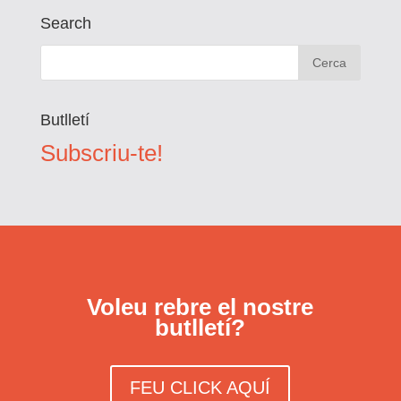
Search
Butlletí
Subscriu-te!
Voleu rebre el nostre
butlletí?
FEU CLICK AQUÍ