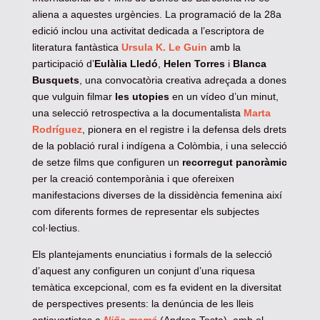
aliena a aquestes urgències. La programació de la 28a
edició inclou una activitat dedicada a l’escriptora de
literatura fantàstica
Ursula K. Le Guin
amb la
participació d’
Eulàlia Lledó
,
Helen Torres
i
Blanca
Busquets
, una convocatòria creativa adreçada a dones
que vulguin filmar
les utopies
en un vídeo d’un minut,
una selecció retrospectiva a la documentalista
Marta
Rodríguez
, pionera en el registre i la defensa dels drets
de la població rural i indígena a Colòmbia, i una selecció
de setze films que configuren un
recorregut panoràmic
per la creació contemporània i que ofereixen
manifestacions diverses de la dissidència femenina així
com diferents formes de representar els subjectes
col·lectius.
Els plantejaments enunciatius i formals de la selecció
d’aquest any configuren un conjunt d’una riquesa
temàtica excepcional, com es fa evident en la diversitat
de perspectives presents: la denúncia de les lleis