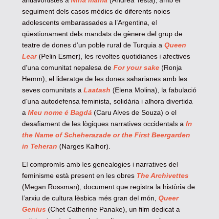
antiavortistes a
Niña mamá
(Andrea Testa), amb el
seguiment dels casos mèdics de diferents noies
adolescents embarassades a l’Argentina, el
qüestionament dels mandats de gènere del grup de
teatre de dones d’un poble rural de Turquia a
Queen
Lear
(Pelin Esmer), les revoltes quotidianes i afectives
d’una comunitat nepalesa de
For your sake
(Ronja
Hemm), el lideratge de les dones saharianes amb les
seves comunitats a
Laatash
(Elena Molina), la fabulació
d’una autodefensa feminista, solidària i alhora divertida
a
Meu nome é Bagdá
(Caru Alves de Souza) o el
desafiament de les lògiques narratives occidentals a
In
the Name of Scheherazade or the First Beergarden
in Teheran
(Narges Kalhor).
El compromís amb les genealogies i narratives del
feminisme està present en les obres
The Archivettes
(Megan Rossman), document que registra la història de
l’arxiu de cultura lèsbica més gran del món,
Queer
Genius
(Chet Catherine Panake), un film dedicat a