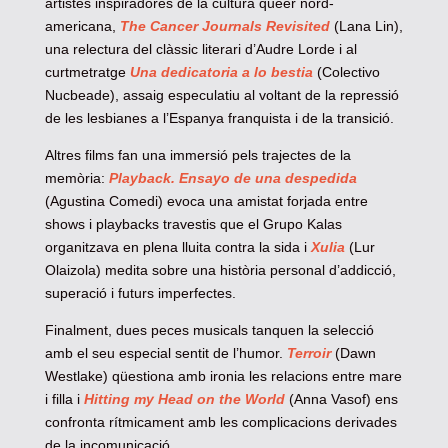
artistes inspiradores de la cultura queer nord-
americana,
The Cancer Journals Revisited
(Lana Lin),
una relectura del clàssic literari d’Audre Lorde i al
curtmetratge
Una dedicatoria a lo bestia
(Colectivo
Nucbeade), assaig especulatiu al voltant de la repressió
de les lesbianes a l’Espanya franquista i de la transició.
Altres films fan una immersió pels trajectes de la
memòria:
Playback. Ensayo de una despedida
(Agustina Comedi) evoca una amistat forjada entre
shows i playbacks travestis que el Grupo Kalas
organitzava en plena lluita contra la sida i
Xulia
(Lur
Olaizola) medita sobre una història personal d’addicció,
superació i futurs imperfectes.
Finalment, dues peces musicals tanquen la selecció
amb el seu especial sentit de l’humor.
Terroir
(Dawn
Westlake) qüestiona amb ironia les relacions entre mare
i filla i
Hitting my Head on the World
(Anna Vasof) ens
confronta rítmicament amb les complicacions derivades
de la incomunicació.