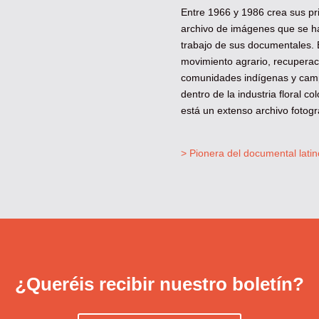
Entre 1966 y 1986 crea sus pri
archivo de imágenes que se ha
trabajo de sus documentales.
movimiento agrario, recuperac
comunidades indígenas y camp
dentro de la industria floral c
está un extenso archivo fotográ
> Pionera del documental lati
¿Queréis recibir nuestro boletín?