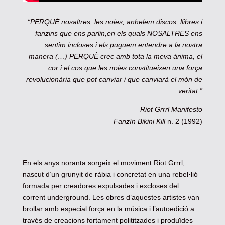
“PERQUÈ nosaltres, les noies, anhelem discos, llibres i
fanzins que ens parlin,
en els quals NOSALTRES ens
sentim incloses i els puguem entendre a la nostra
manera (…) PERQUÈ crec amb tota la meva ànima, el
cor i el cos que les noies constitueixen una força
revolucionària que pot canviar i que canviarà el món de
veritat.”
Riot Grrrl Manifesto
Fanzín Bikini Kill
n. 2 (1992)
En els anys noranta sorgeix el moviment Riot Grrrl,
nascut d’un grunyit de ràbia i concretat en una rebel·lió
formada per creadores expulsades i excloses del
corrent underground. Les obres d’aquestes artistes van
brollar amb especial força en la música i l’autoedició a
través de creacions fortament polititzades i produïdes