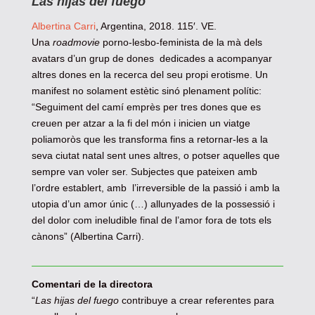
Las hijas del fuego
Albertina Carri
, Argentina, 2018. 115′. VE.
Una
roadmovie
porno-lesbo-feminista de la mà dels
avatars d’un grup de dones dedicades a acompanyar
altres dones en la recerca del seu propi erotisme. Un
manifest no solament estètic sinó plenament polític:
“Seguiment del camí emprès per tres dones que es
creuen per atzar a la fi del món i inicien un viatge
poliamoròs que les transforma fins a retornar-les a la
seva ciutat natal sent unes altres, o potser aquelles que
sempre van voler ser. Subjectes que pateixen amb
l’ordre establert, amb l’irreversible de la passió i amb la
utopia d’un amor únic (…) allunyades de la possessió i
del dolor com ineludible final de l’amor fora de tots els
cànons” (Albertina Carri).
Comentari de la directora
“
Las hijas del fuego
contribuye a crear referentes para