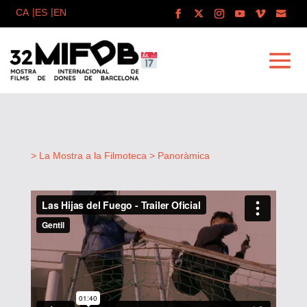
> La Mostra a la Filmoteca
> Panoràmica