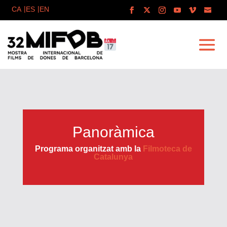
Panoràmica
Programa organitzat amb la
Filmoteca de
Catalunya