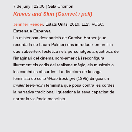
7 de juny | 22:00 | Sala Chomón
Knives and Skin (Ganivet i pell)
Jennifer Reeder
, Estats Units, 2019. 112′. VOSC.
Estrena a Espanya
La misteriosa desaparició de Carolyn Harper (que
recorda la de Laura Palmer) ens introdueix en un film
que subverteix l’estètica i els personatges arquetípics de
l’imaginari del cinema nord-americà i reconfigura
lliurement els codis del realisme màgic, els musicals o
les comèdies absurdes. La directora de la saga
feminista de culte
White trash girl
(1995) dirigeix un
thriller teen-noir
i feminista que posa contra les cordes
la narrativa tradicional i qüestiona la seva capacitat de
narrar la violència masclista.