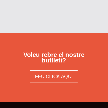
Voleu rebre el nostre
butlletí?
FEU CLICK AQUÍ