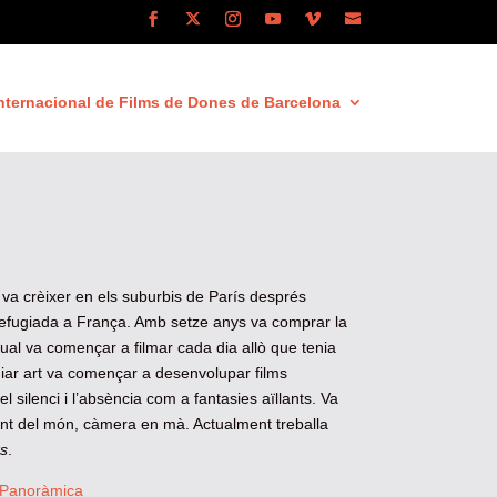
nternacional de Films de Dones de Barcelona
a crèixer en els suburbis de París després
refugiada a França. Amb setze anys va comprar la
al va començar a filmar cada dia allò que tenia
diar art va començar a desenvolupar films
 silenci i l’absència com a fantasies aïllants. Va
tant del món, càmera en mà. Actualment treballa
s
.
Panoràmica