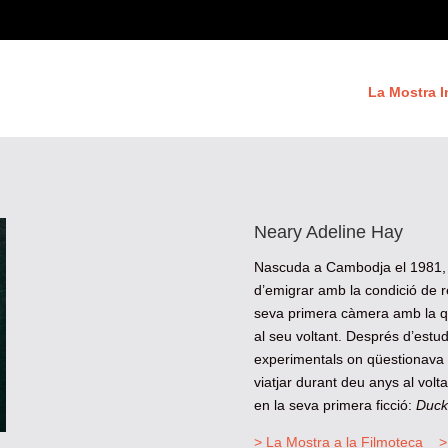
La Mostra I
Neary Adeline Hay
Nascuda a Cambodja el 1981, v
d’emigrar amb la condició de 
seva primera càmera amb la qu
al seu voltant. Després d’estu
experimentals on qüestionava el
viatjar durant deu anys al vol
en la seva primera ficció:
Duck
> La Mostra a la Filmoteca
>