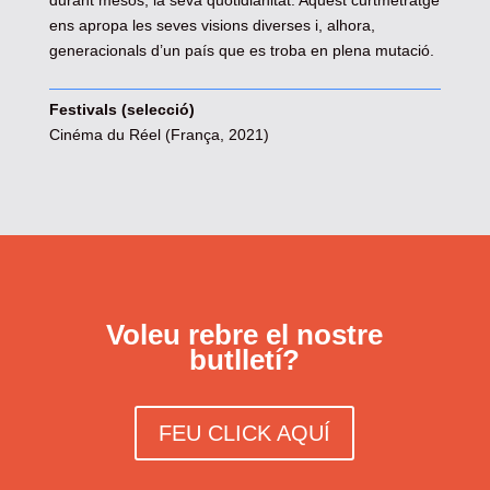
durant mesos, la seva quotidianitat. Aquest curtmetratge
ens apropa les seves visions diverses i, alhora,
generacionals d’un país que es troba en plena mutació.
Festivals (selecció)
Cinéma du Réel (França, 2021)
Voleu rebre el nostre
butlletí?
FEU CLICK AQUÍ