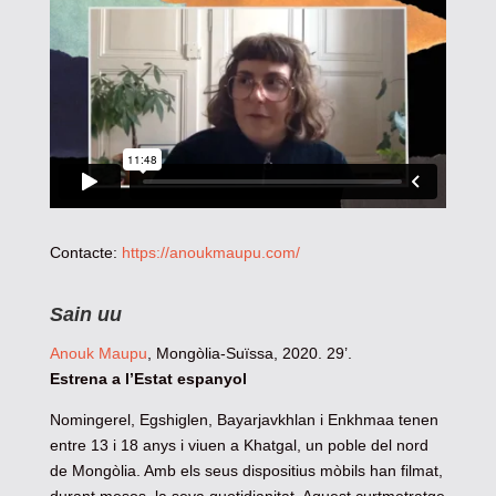
Contacte:
https://anoukmaupu.com/
Sain uu
Anouk Maupu
, Mongòlia-Suïssa, 2020. 29’.
Estrena a l’Estat espanyol
Nomingerel, Egshiglen, Bayarjavkhlan i Enkhmaa tenen
entre 13 i 18 anys i viuen a Khatgal, un poble del nord
de Mongòlia. Amb els seus dispositius mòbils han filmat,