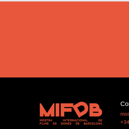
Co
mos
+34