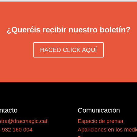
¿Queréis recibir nuestro boletín?
HACED CLICK AQUÍ
ntacto
Comunicación
tra@dracmagic.cat
Espacio de prensa
 932 160 004
Apariciones en los medi